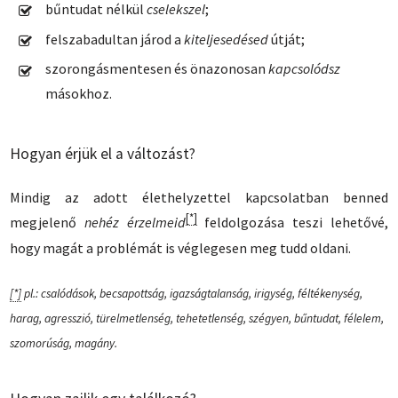
bűntudat nélkül
cselekszel
;
felszabadultan
járod a
kiteljesedésed
útját;
szorongásmentesen és önazonosan
kapcsolódsz
másokhoz.
Hogyan érjük el a változást?
Mindig az adott élethelyzettel kapcsolatban benned
[*]
megjelenő
nehéz érzelmeid
feldolgozása teszi lehetővé,
hogy magát a problémát is véglegesen meg tudd oldani.
[*]
pl.:
csalódások, becsapottság, igazságtalanság, irigység, féltékenység,
harag, agresszió, türelmetlenség, tehetetlenség, szégyen, bűntudat, félelem,
szomorúság, magány
.