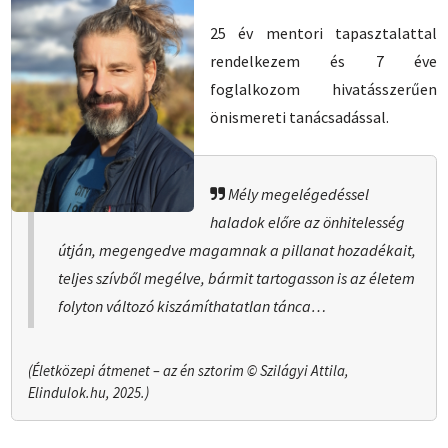
25 év mentori tapasztalattal
rendelkezem és 7 éve
foglalkozom hivatás­szerűen
önismereti tanács­adással.
Mély megelégedéssel
haladok előre az önhitelesség
útján, megengedve magamnak a pillanat hozadékait,
teljes szívből megélve, bármit tartogasson is az életem
folyton változó kiszámíthatatlan tánca…
(Életközepi átmenet – az én sztorim © Szilágyi Attila,
Elindulok.hu, 2025.)