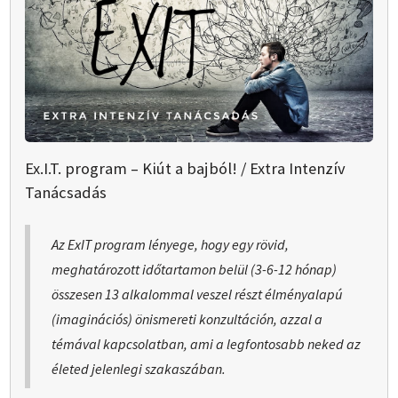
Ex.I.T. program – Kiút a bajból! / Extra Intenzív
Tanácsadás
Az ExIT program lényege, hogy egy rövid,
meghatározott időtartamon belül (3-6-12 hónap)
összesen 13 alkalommal veszel részt élményalapú
(imaginációs) önismereti konzultáción, azzal a
témával kapcsolatban, ami a legfontosabb neked az
életed jelenlegi szakaszában.