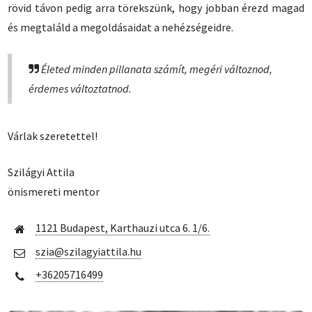
rövid távon pedig arra törekszünk, hogy jobban érezd magad
és megtaláld a megoldásaidat a nehézségeidre.
Életed minden pillanata számít, megéri változnod,
érdemes változtatnod.
Várlak szeretettel!
Szilágyi Attila
önismereti mentor
1121 Budapest, Karthauzi utca 6. 1/6.
szia@szilagyiattila.hu
+36205716499