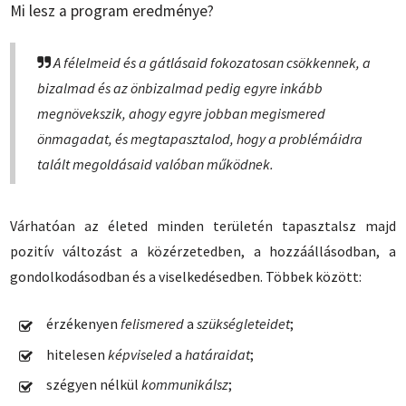
Mi lesz a program eredménye?
A félelmeid és a gátlásaid fokozatosan csökkennek, a
bizalmad és az önbizalmad pedig egyre inkább
megnövekszik, ahogy egyre jobban megismered
önmagadat, és megtapasztalod, hogy a problémáidra
talált megoldásaid valóban működnek.
Várhatóan az életed minden területén tapasztalsz majd
pozitív változást a közérzetedben, a hozzáállásodban, a
gondolkodásodban és a viselkedésedben. Többek között:
érzékenyen
felismered
a
szükségleteidet
;
hitelesen
képviseled
a
határaidat
;
szégyen nélkül
kommunikálsz
;