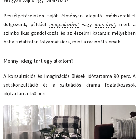
Hogyan zajlik egy találkozó?
Beszélgetéseinken saját élményen alapuló módszerekkel
dolgozunk, például
imaginációval
vagy
drámával
, mert a
szimbolikus gondolkozás és az érzelmi katarzis mélyebben
hat a tudattalan folyamataidra, mint a racionális érvek.
Mennyi ideig tart egy alkalom?
A
konzultációs
és
imaginációs
ülések időtartama 90 perc. A
sétakonzultáció
és a
szituációs dráma
foglalkozások
időtartama 150 perc.