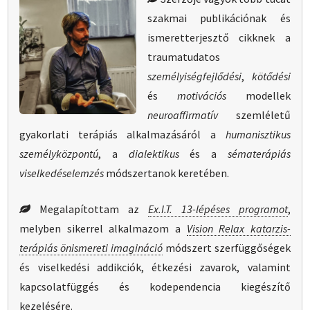
szakmai publikációnak és
ismeretterjesztő cikknek a
traumatudatos
személyiségfejlődési
,
kötődési
és
motivációs
modellek
neuroaffirmatív
szemléletű
gyakorlati terápiás alkalmazásáról a
humanisztikus
személyközpontú
, a
dialektikus
és a
séma­terápiás
viselkedés­elemzés
módszertanok keretében.
Megalapítottam az
Ex.I.T. 13-lépéses programot
,
melyben sikerrel alkalmazom a
Vision Relax katarzis­
terápiás önismereti imagináció
módszert szerfüggőségek
és viselkedési addikciók, étkezési zavarok, valamint
kapcsolatfüggés és kodependencia kiegészítő
kezelésére.