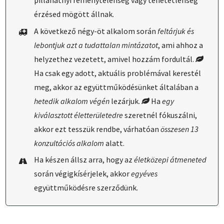
pillanatnyi reménytelenség vagy tehetetlenség
érzésed mögött állnak.
A következő négy-öt alkalom során
feltárjuk és
lebontjuk azt a tudattalan mintázatot
, ami ahhoz a
helyzethez vezetett, amivel hozzám fordultál.
Ha csak egy adott, aktuális problémával kerestél
meg, akkor az együttműködésünket általában a
hetedik alkalom végén
le­zárjuk.
Ha
egy
kiválasztott életterületedre
szeretnél fókuszálni,
akkor ezt tesszük rendbe, várhatóan
összesen 13
konzultációs alkalom
alatt.
Ha készen állsz arra, hogy az
életközepi átmeneted
során végigkísérjelek, akkor
egyéves
együttműködésre szerződünk.