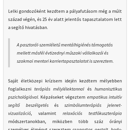
Lelki gondozóként kezdtem a pályafutásom még a múlt
század végén, és 25 év alatt jelentős tapasztalatom lett
a segítő hivatásban.
A pasztorál-szemléletű mentálhigiénés támogatás
mellett másfél évtizednyi műszaki vállalkozói és
szakmai mentori karrier­tapasztalatot is szereztem.
Saját életközepi krízisem idején kezdtem mélyebben
foglalkozni
terápiás mélylélektannal
és
humanisztikus
pszichológiával
. Képzéseket végeztem
empatikus intuitív
segítő beszélgetés
és
szimbólum­terápiás jelenet­
vizualizáció
, valamint
relaxációs test­fókusz­terápia
módszer­tanok­ban, miközben több száz órányi
személyes élményt szereztem csoportos
gestalt
,
body­