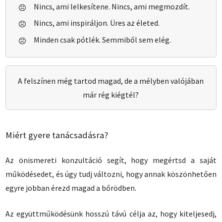
Nincs, ami lelkesítene.
Nincs, ami megmozdít.
Nincs, ami inspiráljon.
Üres az életed.
Minden csak pótlék.
Semmiből sem elég.
A felszínen még tartod magad, de a mélyben valójában
már rég kiégtél?
Miért gyere tanácsadásra?
Az önismereti konzultáció segít, hogy megértsd a saját
működésedet, és úgy tudj változni, hogy annak köszönhetően
egyre jobban érezd magad a bőrödben.
Az együttműködésünk hosszú távú célja az, hogy kiteljesedj,