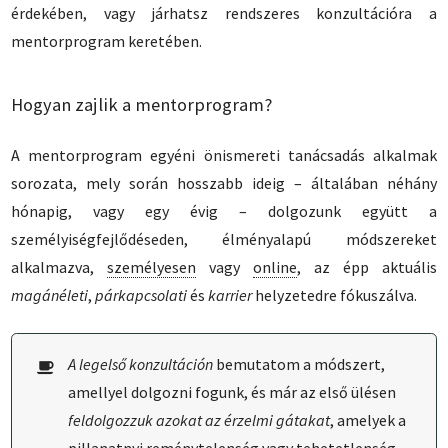
érdekében, vagy járhatsz rendszeres konzultációra a
mentorprogram keretében.
Hogyan zajlik a mentorprogram?
A mentorprogram egyéni önismereti tanácsadás alkalmak
sorozata, mely során hosszabb ideig – általában néhány
hónapig, vagy egy évig – dolgozunk együtt a
személyiségfejlődéseden, élményalapú módszereket
alkalmazva,
személyesen
vagy
online
, az épp aktuális
magánéleti
,
párkapcsolati
és
karrier
helyzetedre fókuszálva.
A legelső konzultáción
bemutatom a módszert,
amellyel dolgozni fogunk, és már az első ülésen
feldolgozzuk azokat az érzelmi gátakat
, amelyek a