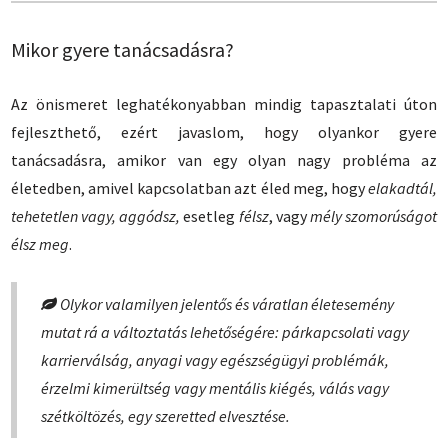
Mikor gyere tanácsadásra?
Az önismeret leghatékonyabban mindig tapasztalati úton
fejleszthető, ezért javaslom, hogy olyankor gyere
tanácsadásra, amikor van egy olyan nagy probléma az
életedben, amivel kapcsolatban azt éled meg, hogy
elakadtál,
tehetetlen vagy, aggódsz,
esetleg
félsz
, vagy
mély szomorúságot
élsz meg
.
Olykor valamilyen jelentős és váratlan életesemény
mutat rá a változtatás lehetőségére:
párkapcsolati vagy
karrierválság, anyagi vagy egészségügyi problémák,
érzelmi kimerültség vagy mentális kiégés, válás vagy
szétköltözés, egy szeretted elvesztése.