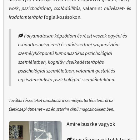
work
,
pszicho­dráma
,
család­állítás
, valamint
művészet-
és
irodalom­terápia
foglalkozásokon.
Folyamatosan képződöm és részt veszek egyéni és
csoportos
ön­ismereti és módszertani szupervízión
:
személy­központú humanisztikus
pszichológiai
szemléletben,
kognitív viselkedésterápiás
pszichológiai szemléletben, valamint
gestalt
és
egzisztencialista
pszichológiai szemléletekben.
További részleteket olvashatsz a személyes történetemről az
Életközepi átmenet – az én sztorim
című magazincikkemben.
Amire büszke vagyok
Szerzője vagyok több tucat