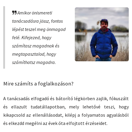
Amikor önismereti
tanácsadásra jössz, fontos
lépést teszel meg önmagad
felé. Kifejezed, hogy
számítasz magadnak és
megtapasztalod, hogy
számíthatsz magadra.
Mire számíts a foglalkozáson?
A tanácsadás elfogadó és bátorító légkörben zajlik, fókuszált
és ellazult tudatállapotban, mely lehetővé teszi, hogy
kikapcsold az ellenállásodat, kilépj a folyamatos agyalásból
és elkezdd megélni az évek óta elfojtott érzéseidet.