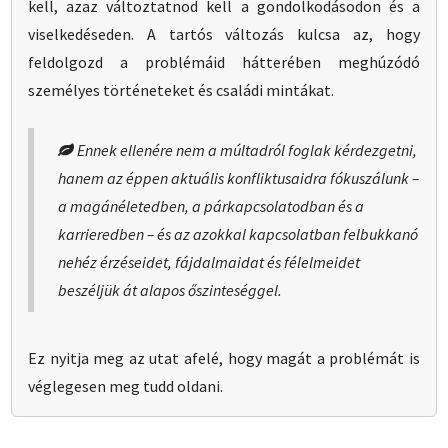
kell, azaz változtatnod kell a gondolkodásodon és a
viselkedéseden. A tartós változás kulcsa az, hogy
feldolgozd a problémáid hátterében meghúzódó
személyes történeteket és családi mintákat.
Ennek ellenére nem a múltadról foglak kérdezgetni,
hanem
az éppen aktuális konfliktusaidra fókuszálunk
–
a
magánéletedben
, a
párkapcsolatodban
és a
karrieredben
– és az azokkal kapcsolatban felbukkanó
nehéz érzéseidet
,
fájdalmaidat
és
félelmeidet
beszéljük át alapos őszinteséggel.
Ez nyitja meg az utat afelé, hogy magát a problémát is
véglegesen meg tudd oldani.